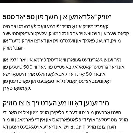
500 מוזיק־אַלבאָמען אין משך פֿון 50 יאָר
קאַפּריז מיוזיק איז אַ מוזיק־פֿירמע וואָס פֿאַרנעמט זיך מיט
קלאַסישער און הײַנטצײַטיקער קונסט־מוזיק, עלעקטראָ־אַקוסטישער
מוזיק, דזשעז, פֿאָלק־ און וועלט־מוזיק און דערצו אויך קינדער־ און
יוגנט־מוזיק.
מיר זענען געגרינדעט געוואָרן ווי אַ דיסק־פֿירמע אין יאָר 1971 און
אונדזער גרויסער קאַטאַלאָג באַשטײט פֿון מער ווי 500 טיטלען פֿון
איבער 50 יאָר. דער קאַטאַלאָג האַלט אויך היסטאָרישע
דאָקומענטאַציעס, זאַמלונג־אויסגאַבעס און פּאָרטרעטן פֿון
קאָמפּאָזיטאָרן.
מיר זענען דאָ וווּ מע הערט זיך צו צו מוזיק
הײַנט אַרבעטן מיר צו ווידער פּובליקירן מוזיק מיטן ציל צו מאַכן די
מוזיק צוטריטלעך אויף די פּלאַטפֿאָרמעס און אין די פֿאָרמאַטן וווּ מיר
הערן צו צו מוזיק הײַנט. צווישן אונדזערע אויסגאַבעס זענען דאָ