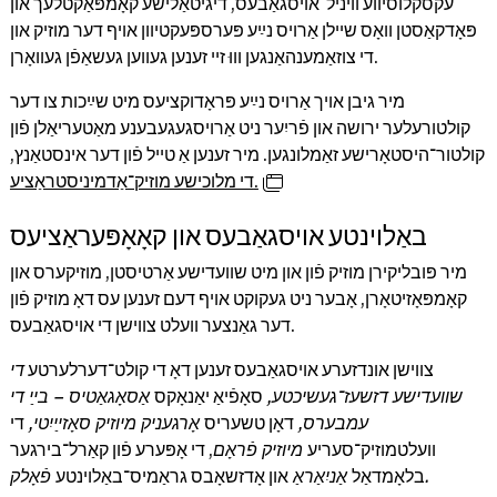
עקסקלוסיווע וויניל־אויסגאַבעס, דיגיטאַלישע קאָמפּאַקטלעך און
פּאָדקאַסטן וואָס שיילן אַרויס נײַע פּערספּעקטיוון אויף דער מוזיק און
די צוזאַמענהאַנגען וווּ זיי זענען געווען געשאַפֿן געוואָרן.
מיר גיבן אויך אַרויס נײַע פּראָדוקציעס מיט שײַכות צו דער
קולטורעלער ירושה און פֿריִער ניט אַרויסגעגעבענע מאַטעריאַלן פֿון
קולטור־היסטאָרישע זאַמלונגען. מיר זענען אַ טייל פֿון דער אינסטאַנץ,
די מלוכישע מוזיק־אַדמיניסטראַציע.
באַלוינטע אויסגאַבעס און קאָאָפּעראַציעס
מיר פּובליקירן מוזיק פֿון און מיט שוועדישע אַרטיסטן, מוזיקערס און
קאָמפּאָזיטאָרן, אָבער ניט געקוקט אויף דעם זענען עס דאָ מוזיק פֿון
דער גאַנצער וועלט צווישן די אויסגאַבעס.
צווישן אונדזערע אויסגאַבעס זענען דאָ די קולט־דערלערטע
די
שוועדישע דזשעז־געשיכטע,
סאָפֿיאַ יאַנאָקס
אַסאָגאַטיס – בײַ די
עמבערס,
דאָן טשעריס
אָרגעניק מיוזיק סאָזײַיִטי,
די
וועלטמוזיק־סעריע
מיוזיק פֿראָם
, די אָפּערע פֿון קאַרל־בירגער
פֿאָלק.
בלאָמדאַל
אַניִאַראַ
און אָדזשאָבס גראַמיס־באַלוינטע