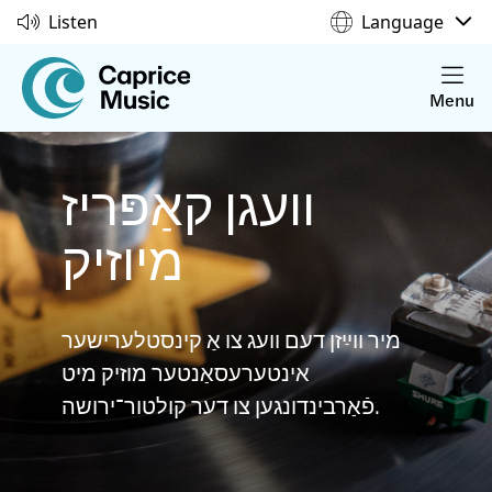
Listen
Language
Menu
וועגן קאַפּריז
מיוזיק
מיר ווײַזן דעם וועג צו אַ קינסטלערישער
אינטערעסאַנטער מוזיק מיט
פֿאַרבינדונגען צו דער קולטור־ירושה.