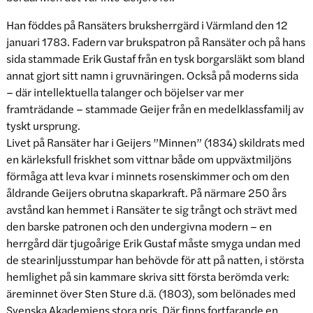
Han föddes på Ransäters bruksherrgärd i Värmland den 12
januari 1783. Fadern var brukspatron på Ransäter och på hans
sida stammade Erik Gustaf från en tysk borgarsläkt som bland
annat gjort sitt namn i gruvnäringen. Också på moderns sida
– där intellektuella talanger och böjelser var mer
framträdande – stammade Geijer från en medelklassfamilj av
tyskt ursprung.
Livet på Ransäter har i Geijers ”Minnen” (1834) skildrats med
en kärleksfull friskhet som vittnar både om uppväxtmiljöns
förmåga att leva kvar i minnets rosenskimmer och om den
åldrande Geijers obrutna skaparkraft. På närmare 250 års
avstånd kan hemmet i Ransäter te sig trångt och strävt med
den barske patronen och den undergivna modern – en
herrgård där tjugoårige Erik Gustaf måste smyga undan med
de stearinljusstumpar han behövde för att på natten, i största
hemlighet på sin kammare skriva sitt första berömda verk:
äreminnet över Sten Sture d.ä. (1803), som belönades med
Svenska Akademiens stora pris. Där finns fortfarande en