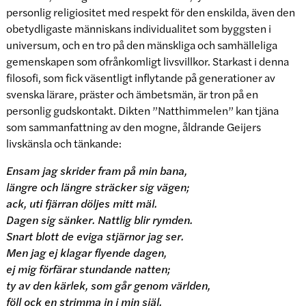
personlig religiositet med respekt för den enskilda, även den
obetydligaste människans individualitet som byggsten i
universum, och en tro på den mänskliga och samhälleliga
gemenskapen som ofrånkomligt livsvillkor. Starkast i denna
filosofi, som fick väsentligt inflytande på generationer av
svenska lärare, präster och ämbetsmän, är tron på en
personlig gudskontakt. Dikten ”Natthimmelen” kan tjäna
som sammanfattning av den mogne, åldrande Geijers
livskänsla och tänkande:
Ensam jag skrider fram på min bana,
längre och längre sträcker sig vägen;
ack, uti fjärran döljes mitt mäl.
Dagen sig sänker. Nattlig blir rymden.
Snart blott de eviga stjärnor jag ser.
Men jag ej klagar flyende dagen,
ej mig förfärar stundande natten;
ty av den kärlek, som går genom världen,
föll ock en strimma in i min själ.