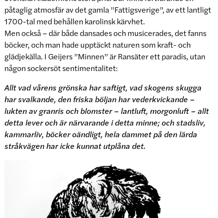
påtaglig atmosfär av det gamla ”Fattigsverige”, av ett lantligt
1700-tal med behållen karolinsk kärvhet.
Men också – där både dansades och musicerades, det fanns
böcker, och man hade upptäckt naturen som kraft- och
glädjekälla. I Geijers ”Minnen” är Ransäter ett paradis, utan
någon sockersöt sentimentalitet:
Allt vad vårens grönska har saftigt, vad skogens skugga
har svalkande, den friska böljan har vederkvickande –
lukten av granris och blomster – lantluft, morgonluft – allt
detta lever och är närvarande i detta minne; och stadsliv,
kammarliv, böcker oändligt, hela dammet på den lärda
stråkvägen har icke kunnat utplåna det.