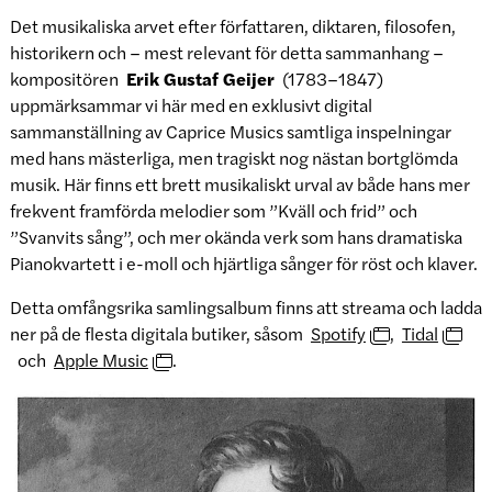
Det musikaliska arvet efter författaren, diktaren, filosofen,
historikern och – mest relevant för detta sammanhang –
kompositören
Erik Gustaf Geijer
(1783–1847)
uppmärksammar vi här med en exklusivt digital
sammanställning av Caprice Musics samtliga inspelningar
med hans mästerliga, men tragiskt nog nästan bortglömda
musik. Här finns ett brett musikaliskt urval av både hans mer
frekvent framförda melodier som ”Kväll och frid” och
”Svanvits sång”, och mer okända verk som hans dramatiska
Pianokvartett i e-moll och hjärtliga sånger för röst och klaver.
Detta omfångsrika samlingsalbum finns att streama och ladda
ner på de flesta digitala butiker, såsom
Spotify
,
Tidal
och
Apple Music
.