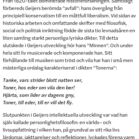
Från 1820-talet dominerade historieforskningen. Samtidigt
förbereds Geijers berömda ”avfall”: hans övergång från
principiell konservatism till en måttfull liberalism. Vid sidan av
historiska arbeten och omfattande skrifter med filosofisk,
social och politisk inriktning födde de sista tio levnadsåren en
liten samling starkt personliga lyriska dikter. Till detta
slutskede i Geijers utveckling hör hans ”Minnen”. Och under
hela sitt liv musicerade och komponerade han. Sitt
förhållande till musiken som tröst och vila har han i små men
mästerliga ordalag karakteriserat i dikten ”Tonerna”:
Tanke, vars strider blott natten ser,
Toner, hos eder om vila den ber!
Hjärta, som lider av dagens gny,
Toner, till eder, till er vill det fly.
Slutpunkten i Geijers intellektuella utveckling var vad han
själv kallade personlighetsfilosofin: en världs– och
livsuppfattning i vilken han, på grundval av sitt rika livs
lärdomar, iakttagelser och reflektioner, lyckades förena varm