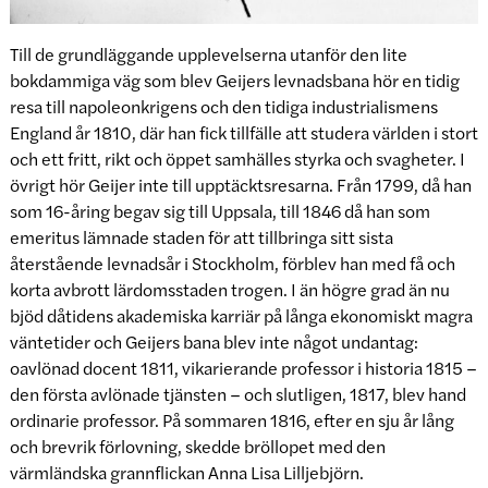
Till de grundläggande upplevelserna utanför den lite
bokdammiga väg som blev Geijers levnadsbana hör en tidig
resa till napoleonkrigens och den tidiga industrialismens
England år 1810, där han fick tillfälle att studera världen i stort
och ett fritt, rikt och öppet samhälles styrka och svagheter. I
övrigt hör Geijer inte till upptäcktsresarna. Från 1799, då han
som 16-åring begav sig till Uppsala, till 1846 då han som
emeritus lämnade staden för att tillbringa sitt sista
återstående levnadsår i Stockholm, förblev han med få och
korta avbrott lärdomsstaden trogen. I än högre grad än nu
bjöd dåtidens akademiska karriär på långa ekonomiskt magra
väntetider och Geijers bana blev inte något undantag:
oavlönad docent 1811, vikarierande professor i historia 1815 –
den första avlönade tjänsten – och slutligen, 1817, blev hand
ordinarie professor. På sommaren 1816, efter en sju år lång
och brevrik förlovning, skedde bröllopet med den
värmländska grannflickan Anna Lisa Lilljebjörn.