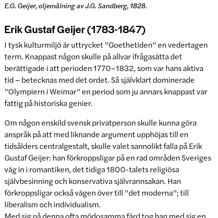
E.G. Geijer, oljemålning av J.G. Sandberg, 1828.
Erik Gustaf Geijer (1783-1847)
I tysk kulturmiljö är uttrycket ”Goethetiden” en vedertagen
term. Knappast någon skulle på allvar ifrågasätta det
berättigade i att perioden 1770–1832, som var hans aktiva
tid – betecknas med det ordet. Så självklart dominerade
”Olympiern i Weimar” en period som ju annars knappast var
fattig på historiska genier.
Om någon enskild svensk privatperson skulle kunna göra
anspråk på att med liknande argument upphöjas till en
tidsålders centralgestalt, skulle valet sannolikt falla på Erik
Gustaf Geijer: han förkroppsligar på en rad områden Sveriges
väg in i romantiken, det tidiga 1800-talets religiösa
självbesinning och konservativa självrannsakan. Han
förkroppsligar också vägen över till ”det moderna”; till
liberalism och individualism.
Med sig på denna ofta mödosamma färd tog han med sig en