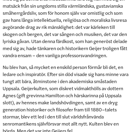
matsäck från sin ungdoms stilla värmländska, gustavianska
småherrgårdsliv, som för honom själv var omistlig och som
gav hans långa intellektuella, religiösa och moraliska livsresa
avgörande drag av rik mänsklighet: det var kärleken till
skogen och bergen, det var sången och musiken, det var den
lyriska gåvan. Utan denna färdkost, som han generöst delade
med sig av, hade tänkaren och historikern Geijer troligen fått
vandra ensam – den vanliga professorsvandringen.
Nu blev han, så mycket en enskild person förmår bli det, en
ledare och inspiratör. Efter sin död visade sig hans minne vara
tungt att bära, åtminstone i den akademiska småstaden
Uppsala. Geijerkulten, som diskret vidmakthölls av dottern
Agnes (gift grevinna Hamilton och härskarinna på Uppsala
slott), av hennes make landshövdingen, samt av en dryg
generation historiker och filosofer fram till 1880–talets
stormar, blev ett led i den till slut världsfrånvända
senromantikens självförsvar mot allt nytt. Kulten blev en
börda. Men det var inte Geijers fel.