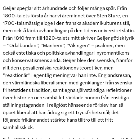
Geijer speglar sitt århundrade och följer många spår. Från
1800-talets första år har vi äreminnet över Sten Sture, en
1700-talsmässig eloge i den franska akademikulturens stil,
men också lärda avhandlingar på den tidens universitetslatin.
Från 1810 fram till 1820-talets mitt skriver Geijer götisk lyrik
– ”Odalbonden”, ”Manhem”, ”Vikingen” – psalmer, men
också estetiska och politiska avhandlingar i nyromantikens
och konservatismens anda. Geijer blev den svenska, framför
allt den uppsaliensiska reaktionens teoretiker, men
”reaktionär” i egentlig mening var han inte. Englandsresan,
den värmländska liberalismen med genklanger från svenska
frihetstidens tradition, samt egna självständiga reflektioner
över historien och samhället räddade honom från ensidiga
ställningstaganden. I religiöst hänseende förblev han så
öppet liberal att han ådrog sig ett tryckfrihetsmål; det
följande frikännandet stärkte hans tilltro till ett fritt
samhällsskick.