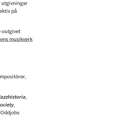
a utgivningar
ektiv på
e outgivet
tens musikverk
ompositörer,
azzhistoria
,
ociety
,
 Oddjobs