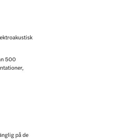
lektroakustisk
 än 500
ntationer,
änglig på de