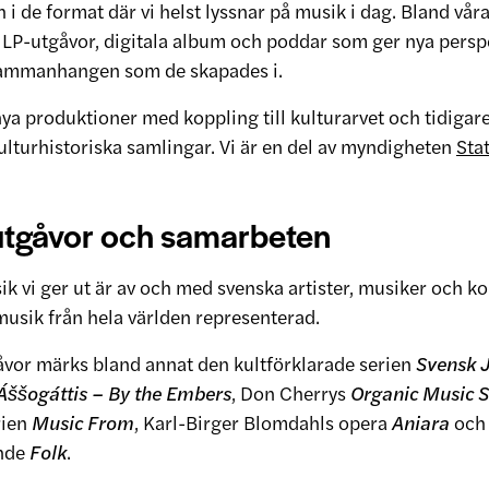
 i de format där vi helst lyssnar på musik i dag. Bland vår
a LP-utgåvor, digitala album och poddar som ger nya persp
ammanhangen som de skapades i.
nya produktioner med koppling till kulturarvet och tidigar
ulturhistoriska samlingar. Vi är en del av myndigheten
Sta
utgåvor och samarbeten
k vi ger ut är av och med svenska artister, musiker och k
musik från hela världen representerad.
åvor märks bland annat den kultförklarade serien
Svensk J
Áššogáttis – By the Embers
, Don Cherrys
Organic Music S
rien
Music From
, Karl-Birger Blomdahls opera
Aniara
och
nde
Folk
.