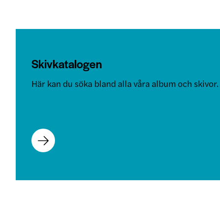
Skivkatalogen
Här kan du söka bland alla våra album och skivor.