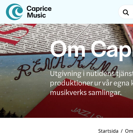
Om Capr
Utgivning i nutidens tjänst
produktioner ur vår egna 
musikverks samlingar.
Startsida
/
Om 