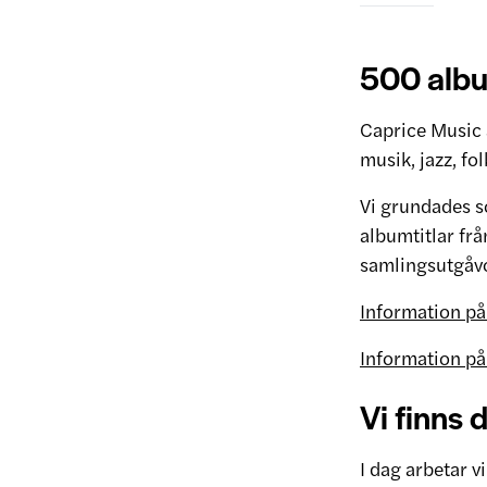
500 album
Caprice Music 
musik, jazz, f
Vi grundades so
albumtitlar fr
samlingsutgåvo
Information på 
Information på
Vi finns 
I dag arbetar v