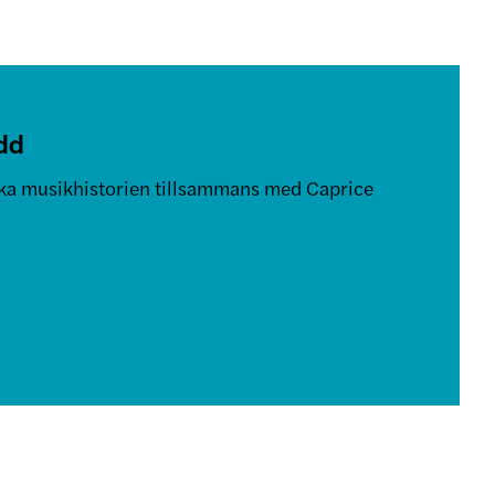
dd
ska musikhistorien tillsammans med Caprice