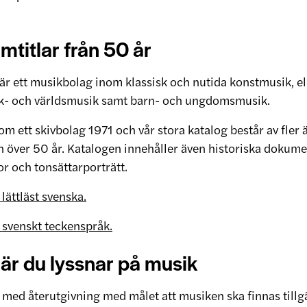
titlar från 50 år
är ett musikbolag inom klassisk och nutida konstmusik, e
olk- och världsmusik samt barn- och ungdomsmusik.
m ett skivbolag 1971 och vår stora katalog består av fler
ån över 50 år. Katalogen innehåller även historiska dokume
r och tonsättarporträtt.
lättläst svenska.
 svenskt teckenspråk.
där du lyssnar på musik
i med återutgivning med målet att musiken ska finnas tillg