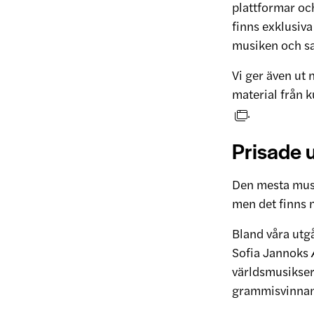
plattformar och
finns exklusiv
musiken och s
Vi ger även ut 
material från k
.
Prisade 
Den mesta musi
men det finns 
Bland våra utg
Sofia Jannoks
världsmusikse
grammisvinna