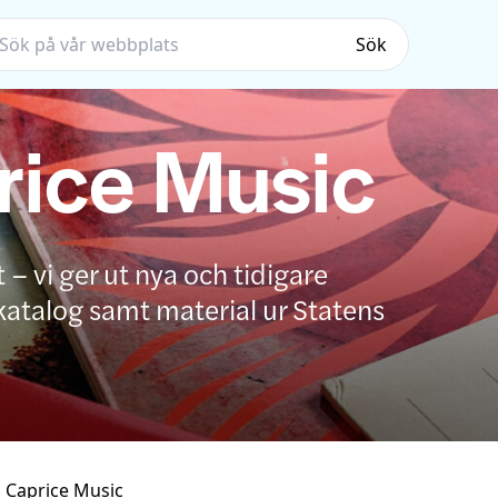
Sök
ice Music
 – vi ger ut nya och tidigare
katalog samt material ur Statens
Caprice Music