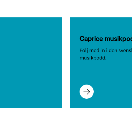
Caprice musikpo
Följ med in i den sven
musikpodd.