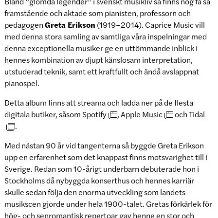
Bland ”glömda legender” i svenskt musikliv så finns nog få så
framstående och aktade som pianisten, professorn och
pedagogen
Greta Erikson
(1919–2014). Caprice Music vill
med denna stora samling av samtliga våra inspelningar med
denna exceptionella musiker ge en uttömmande inblick i
hennes kombination av djupt känslosam interpretation,
utstuderad teknik, samt ett kraftfullt och ändå avslappnat
pianospel.
Detta album finns att streama och ladda ner på de flesta
digitala butiker, såsom
Spotify
,
Apple Music
och
Tidal
.
Med nästan 90 år vid tangenterna så byggde Greta Erikson
upp en erfarenhet som det knappast finns motsvarighet till i
Sverige. Redan som 10-årigt underbarn debuterade hon i
Stockholms då nybyggda konserthus och hennes karriär
skulle sedan följa den enorma utveckling som landets
musikscen gjorde under hela 1900-talet. Gretas förkärlek för
hög- och senromantisk repertoar gav henne en stor och