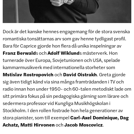
Dock är det kanske hennes engagemang för de stora svenska
romantiska tonsättarnas arv som gav henne tydligast profil.
Bara för Caprice gjorde hon flera då unika inspelningar av
Franz Berwald
s och
Adolf Wiklund
s mästerverk. Hon
turnerade över Europa, Sovjetunionen och USA, spelade
kammarmusikverk med internationella storheter som
Mstislav Rostropovich
och
David Oistrakh
. Greta gjorde
sig även tidigt känd via sina många framträdanden i TV och
radio innan hon under 1950- och 60-talen metodiskt lade om
sitt primära fokus på sin pedagogiska gärning som lärare och
sedermera professor vid Kungliga Musikhögskolan i
Stockholm. I den rollen fostrade hon hela generationer av
stora pianister, som till exempel
Carl-Axel Dominique, Dag
Achatz, Matti Hirvonen
och
Jacob Moscovicz
.