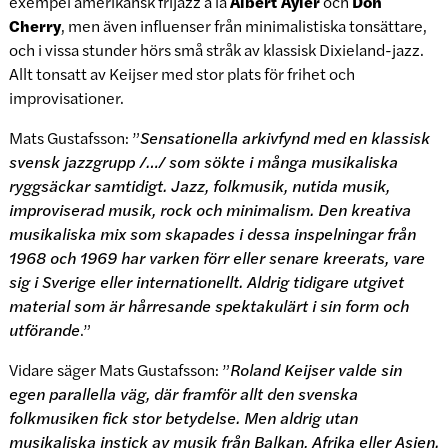
exempel amerikansk frijazz á la
Albert Ayler
och
Don
Cherry
, men även influenser från minimalistiska tonsättare,
och i vissa stunder hörs små stråk av klassisk Dixieland-jazz.
Allt tonsatt av Keijser med stor plats för frihet och
improvisationer.
Mats Gustafsson: ”
Sensationella arkivfynd med en klassisk
svensk jazzgrupp /…/ som sökte i många musikaliska
ryggsäckar samtidigt. Jazz, folkmusik, nutida musik,
improviserad musik, rock och minimalism. Den kreativa
musikaliska mix som skapades i dessa inspelningar från
1968 och 1969 har varken förr eller senare kreerats, vare
sig i Sverige eller internationellt. Aldrig tidigare utgivet
material som är hårresande spektakulärt i sin form och
utförande
.”
Vidare säger Mats Gustafsson: ”
Roland Keijser valde sin
egen parallella väg, där framför allt den svenska
folkmusiken fick stor betydelse. Men aldrig utan
musikaliska instick av musik från Balkan, Afrika eller Asien.