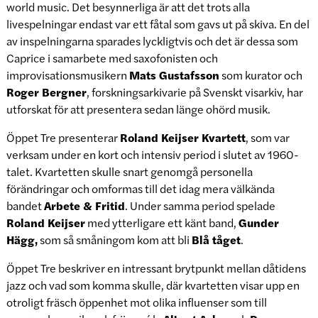
world music. Det besynnerliga är att det trots alla
livespelningar endast var ett fåtal som gavs ut på skiva. En del
av inspelningarna sparades lyckligtvis och det är dessa som
Caprice i samarbete med saxofonisten och
improvisationsmusikern
Mats Gustafsson
som kurator och
Roger Bergner
, forskningsarkivarie på Svenskt visarkiv, har
utforskat för att presentera sedan länge ohörd musik.
Öppet Tre presenterar
Roland Keijser Kvartett
, som var
verksam under en kort och intensiv period i slutet av 1960-
talet. Kvartetten skulle snart genomgå personella
förändringar och omformas till det idag mera välkända
bandet
Arbete & Fritid
. Under samma period spelade
Roland Keijser
med ytterligare ett känt band,
Gunder
Hägg,
som så småningom kom att bli
Blå tåget
.
Öppet Tre beskriver en intressant brytpunkt mellan dåtidens
jazz och vad som komma skulle, där kvartetten visar upp en
otroligt fräsch öppenhet mot olika influenser som till